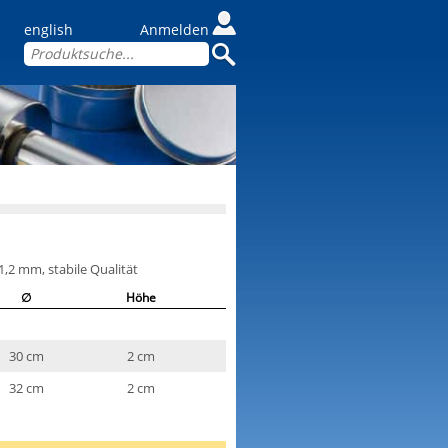
english
Anmelden
,2 mm, stabile Qualität
∅
Höhe
30 cm
2 cm
32 cm
2 cm