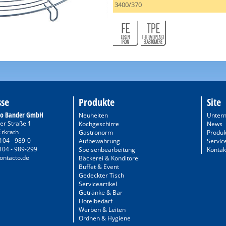
3400/370
sse
Produkte
Site
to Bander GmbH
Neuheiten
Unter
er Straße 1
Kochgeschirre
News
Erkrath
Gastronorm
Produk
104 - 989-0
Aufbewahrung
Servic
104 - 989-299
Speisenbearbeitung
Kontak
ontacto.de
Bäckerei & Konditorei
Buffet & Event
Gedeckter Tisch
Serviceartikel
Getränke & Bar
Hotelbedarf
Werben & Leiten
Ordnen & Hygiene