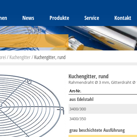
men
News
Produkte
Service
Kontakt
orei
/
Kuchengitter
/
Kuchengitter, rund
Kuchengitter, rund
Rahmendraht Ø 3 mm, Gitterdraht Ø 1
Art-Nr.
aus Edelstahl
3400/300
3400/350
grau beschichtete Ausführung