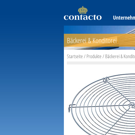
Unterneh
Bäckerei & Konditorei
Startseite
/
Produkte
/
Bäckerei & Kondit