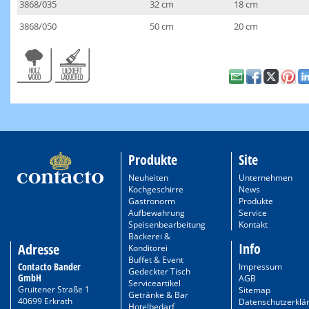
3868/035
32 cm
18 cm
3868/050
50 cm
20 cm
Produkte
Site
Neuheiten
Unternehmen
Kochgeschirre
News
Gastronorm
Produkte
Aufbewahrung
Service
Speisenbearbeitung
Kontakt
Bäckerei &
Info
Adresse
Konditorei
Buffet & Event
Contacto Bander
Impressum
Gedeckter Tisch
GmbH
AGB
Serviceartikel
Gruitener Straße 1
Sitemap
Getränke & Bar
40699 Erkrath
Datenschutzerklä
Hotelbedarf