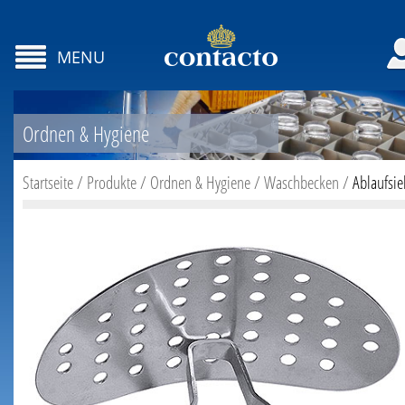
MENU
Ordnen & Hygiene
Startseite
/
Produkte
/
Ordnen & Hygiene
/
Waschbecken
/
Ablaufsie