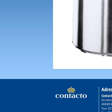
Adre
Contac
Gruiten
40699 
Fon: 02