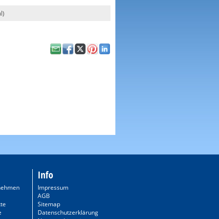
l)
Info
nehmen
Impressum
AGB
te
Sitemap
e
Datenschutzerklärung