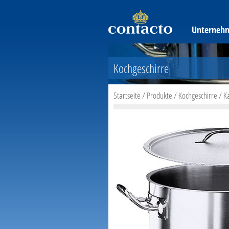
Unterneh
Kochgeschirre
Startseite
/
Produkte
/
Kochgeschirre
/
K