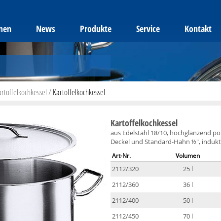
men
News
Produkte
Service
Kontakt
artoffelkochkessel
/
Kartoffelkochkessel
Kartoffelkochkessel
aus Edelstahl 18/10, hochglänzend po
Deckel und Standard-Hahn ½", indukt
Art-Nr.
Volumen
2112/320
25 l
2112/360
36 l
2112/400
50 l
2112/450
70 l