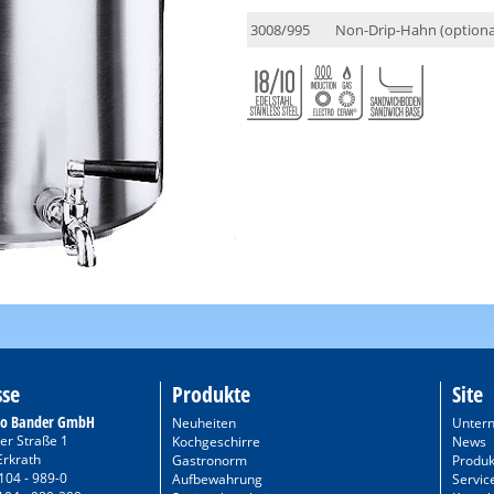
3008/995
Non-Drip-Hahn (optiona
sse
Produkte
Site
to Bander GmbH
Neuheiten
Unter
er Straße 1
Kochgeschirre
News
Erkrath
Gastronorm
Produk
104 - 989-0
Aufbewahrung
Servic