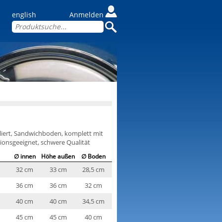
english
Anmelden
liert, Sandwichboden, komplett mit
ionsgeeignet, schwere Qualität
∅ innen
Höhe außen
∅ Boden
32 cm
33 cm
28,5 cm
36 cm
36 cm
32 cm
40 cm
40 cm
34,5 cm
45 cm
45 cm
40 cm