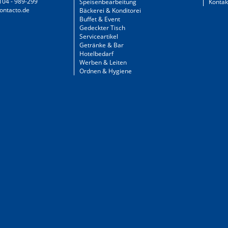
104 - 989-299
Speisenbearbeitung
Kontak
ontacto.de
Bäckerei & Konditorei
Buffet & Event
Gedeckter Tisch
Serviceartikel
Getränke & Bar
Hotelbedarf
Werben & Leiten
Ordnen & Hygiene