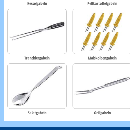
Kesselgabeln
Pellkartoffelgabeln
Tranchiergabeln
Maiskolbengabeln
Salatgabeln
Grillgabeln