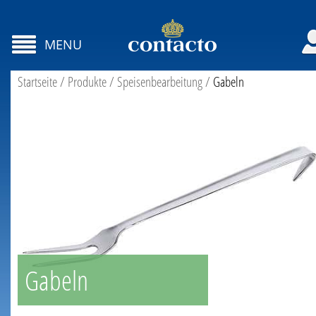
MENU
Startseite
/
Produkte
/
Speisenbearbeitung
/
Gabeln
Gabeln