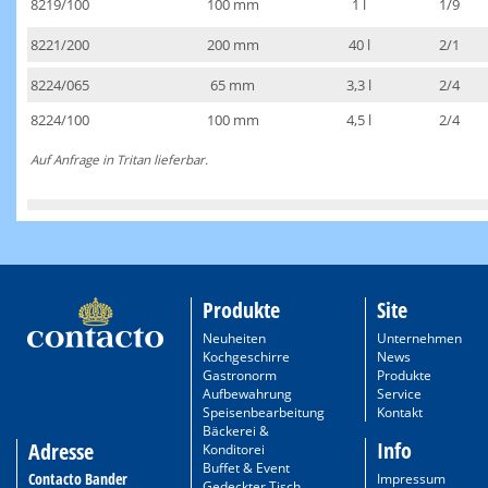
8219/100
100 mm
1 l
1/9
8221/200
200 mm
40 l
2/1
8224/065
65 mm
3,3 l
2/4
8224/100
100 mm
4,5 l
2/4
Auf Anfrage in Tritan lieferbar.
Produkte
Site
Neuheiten
Unternehmen
Kochgeschirre
News
Gastronorm
Produkte
Aufbewahrung
Service
Speisenbearbeitung
Kontakt
Bäckerei &
Info
Adresse
Konditorei
Buffet & Event
Contacto Bander
Impressum
Gedeckter Tisch