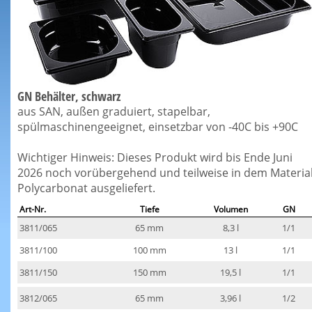
GN Behälter, schwarz
aus SAN, außen graduiert, stapelbar,
spülmaschinengeeignet, einsetzbar von -40C bis +90C
Wichtiger Hinweis: Dieses Produkt wird bis Ende Juni
2026 noch vorübergehend und teilweise in dem Materia
Polycarbonat ausgeliefert.
Art-Nr.
Tiefe
Volumen
GN
3811/065
65 mm
8,3 l
1/1
3811/100
100 mm
13 l
1/1
3811/150
150 mm
19,5 l
1/1
3812/065
65 mm
3,96 l
1/2