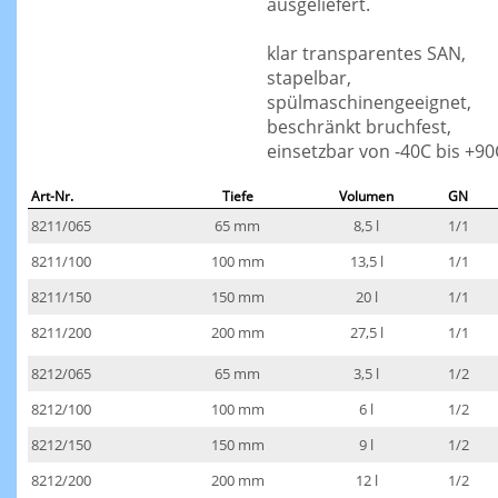
ausgeliefert.
klar transparentes SAN,
stapelbar,
spülmaschinengeeignet,
beschränkt bruchfest,
einsetzbar von -40C bis +90
Art-Nr.
Tiefe
Volumen
GN
8211/065
65 mm
8,5 l
1/1
8211/100
100 mm
13,5 l
1/1
8211/150
150 mm
20 l
1/1
8211/200
200 mm
27,5 l
1/1
8212/065
65 mm
3,5 l
1/2
8212/100
100 mm
6 l
1/2
8212/150
150 mm
9 l
1/2
8212/200
200 mm
12 l
1/2