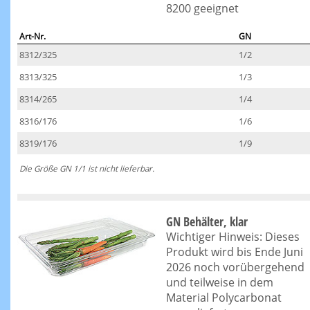
8200 geeignet
Art-Nr.
GN
8312/325
1/2
8313/325
1/3
8314/265
1/4
8316/176
1/6
8319/176
1/9
Die Größe GN 1/1 ist nicht lieferbar.
GN Behälter, klar
Wichtiger Hinweis: Dieses
Produkt wird bis Ende Juni
2026 noch vorübergehend
und teilweise in dem
Material Polycarbonat