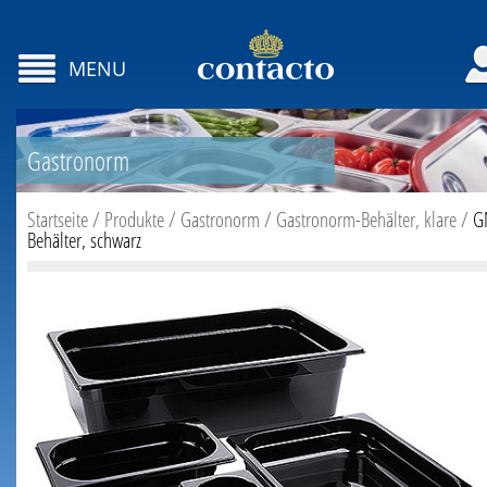
MENU
Gastronorm
Startseite
/
Produkte
/
Gastronorm
/
Gastronorm-Behälter, klare
/
G
Behälter, schwarz