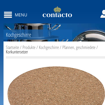
MENU
Kochgeschirre
Startseite
/
Produkte
/
Kochgeschirre
/
Pfannen, geschmiedete
/
Korkuntersetzer