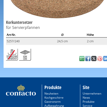
Korkuntersetzer
für Servierpfannen
Art-Nr.
∅
Höhe
5257/240
24,5 cm
2 cm
Produkte
Site
Neuheiten
Unternehmen
Kochgeschirre
News
Gastronorm
Produkte
Aufbewahrung
Service