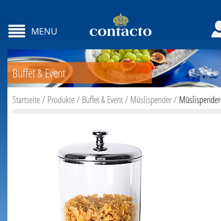
MENU
Buffet & Event
Startseite
/
Produkte
/
Buffet & Event
/
Müslispender
/
Müslispender