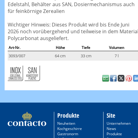
Edelstahl, Behälter aus SAN, Dosiermechanismus auch
für feinkörnige Zerealien
Wichtiger Hinweis: Dieses Produkt wird bis Ende Juni
2026 noch vorübergehend und teilweise in dem Materia
Polycarbonat ausgeliefert.
Art-Nr.
Höhe
Tiefe
Volumen
3093/007
64 cm
33 cm
7 l
Produkte
Site
Neuheiten
Unternehmen
Kochgeschirre
News
Gastronorm
Produkte