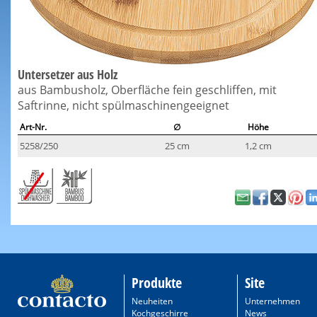
Untersetzer aus Holz
aus Bambusholz, Oberfläche fein geschliffen, mit
Saftrinne, nicht spülmaschinengeeignet
Art-Nr.
∅
Höhe
5258/250
25 cm
1,2 cm
Produkte
Site
Neuheiten
Unternehmen
Kochgeschirre
News