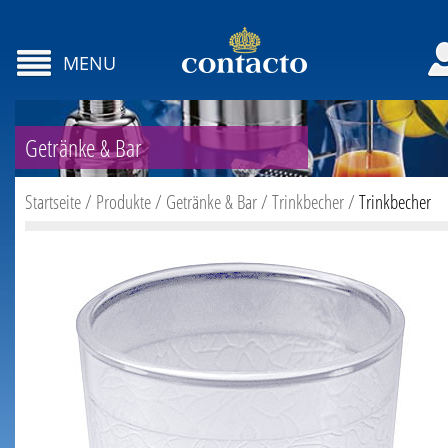
MENU
Getränke & Bar
Startseite
/
Produkte
/
Getränke & Bar
/
Trinkbecher
/
Trinkbecher