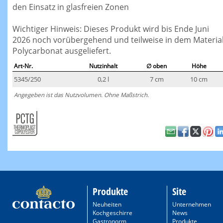
den Einsatz in glasfreien Zonen
Wichtiger Hinweis: Dieses Produkt wird bis Ende Juni
2026 noch vorübergehend und teilweise in dem Materia
Polycarbonat ausgeliefert.
Art-Nr.
Nutzinhalt
∅ oben
Höhe
5345/250
0,2 l
7 cm
10 cm
Angegeben ist das Nutzvolumen. Ohne Maßstrich.
Produkte
Site
Neuheiten
Unternehmen
Kochgeschirre
News
Gastronorm
Produkte