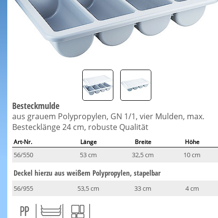
Besteckmulde
aus grauem Polypropylen, GN 1/1, vier Mulden, max.
Bestecklänge 24 cm, robuste Qualität
Art-Nr.
Länge
Breite
Höhe
56/550
53 cm
32,5 cm
10 cm
Deckel hierzu aus weißem Polypropylen, stapelbar
56/955
53,5 cm
33 cm
4 cm