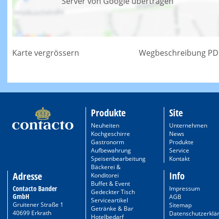
Server von Google übertragen
Karte vergrössern
Wegbeschreibung PD
Produkte
Site
Neuheiten
Unternehmen
Kochgeschirre
News
Gastronorm
Produkte
Aufbewahrung
Service
Speisenbearbeitung
Kontakt
Bäckerei &
Info
Adresse
Konditorei
Buffet & Event
Contacto Bander
Impressum
Gedeckter Tisch
GmbH
AGB
Serviceartikel
Gruitener Straße 1
Sitemap
Getränke & Bar
40699 Erkrath
Datenschutzerklä
Hotelbedarf