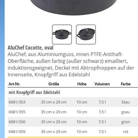
AluChef Cocotte, oval
AluChef, aus Aluminiumguss, innen PTFE-Antihaft-
Oberfläche, außen farbig (außer schwarz) emailliert,
induktionsgeeignet, Deckel mit Abtropfnoppen auf der
Innenseite, Knopfgriff aus Edelstahl
Art-Nr.
Größe
Höhe
Volumen
Farbe
mit Knopfgriff aus Edelstahl
6981/353
35 cm x 29 cm
10 cm
7,5 l
blau
6981/355
35 cm x 29 cm
10 cm
7,5 l
grau
6981/356
35 cm x 29 cm
10 cm
7,5 l
grün
6981/359
35 cm x 29 cm
10 cm
7,5 l
rot