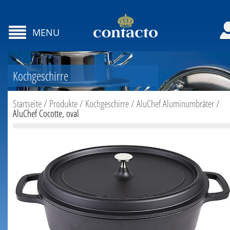
MENU
Kochgeschirre
Startseite
/
Produkte
/
Kochgeschirre
/
AluChef Aluminumbräter
/
AluChef Cocotte, oval