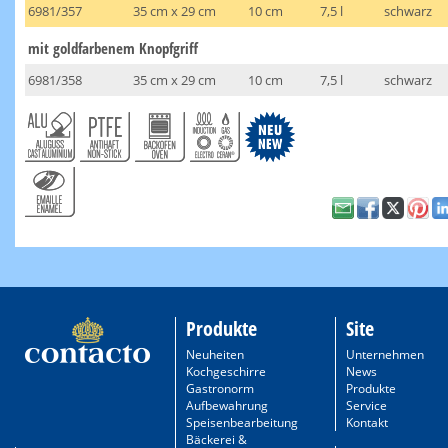
6981/357
35 cm x 29 cm
10 cm
7,5 l
schwarz
mit goldfarbenem Knopfgriff
6981/358
35 cm x 29 cm
10 cm
7,5 l
schwarz
Produkte
Site
Neuheiten
Unternehmen
Kochgeschirre
News
Gastronorm
Produkte
Aufbewahrung
Service
Speisenbearbeitung
Kontakt
Bäckerei &