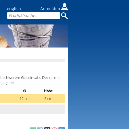
english
Anmelden
it schwerem Glaseinsatz, Deckel mit
 geeignet
∅
Höhe
12 cm
6 cm