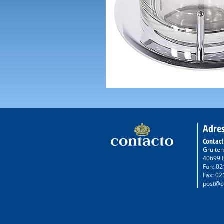
Adre
Contac
Gruiten
40699 
Fon: 02
Fax: 02
post@c