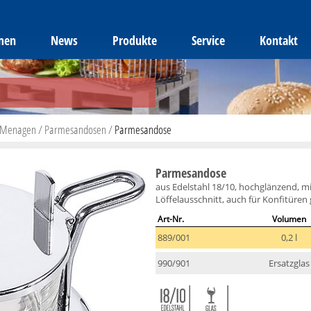
men
News
Produkte
Service
Kontakt
Menagen
/
Parmesandosen
/
Parmesandose
Parmesandose
aus Edelstahl 18/10, hochglänzend, m
Löffelausschnitt, auch für Konfitüren
Art-Nr.
Volumen
889/001
0,2 l
990/901
Ersatzglas