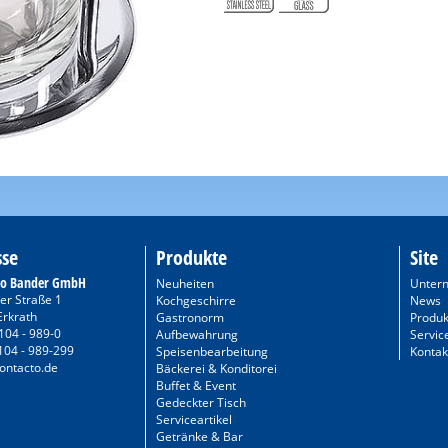
sse
Produkte
Site
to Bander GmbH
Neuheiten
Unter
er Straße 1
Kochgeschirre
News
Erkrath
Gastronorm
Produk
104 - 989-0
Aufbewahrung
Servic
104 - 989-299
Speisenbearbeitung
Kontak
ontacto.de
Bäckerei & Konditorei
Buffet & Event
Gedeckter Tisch
Serviceartikel
Getränke & Bar