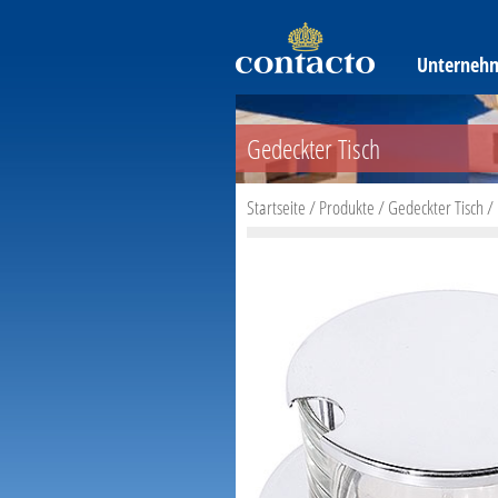
Unterneh
Gedeckter Tisch
Startseite
/
Produkte
/
Gedeckter Tisch
/