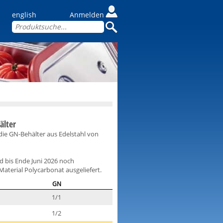
english
Anmelden
älter
ie GN-Behälter aus Edelstahl von
d bis Ende Juni 2026 noch
aterial Polycarbonat ausgeliefert.
GN
1/1
1/2