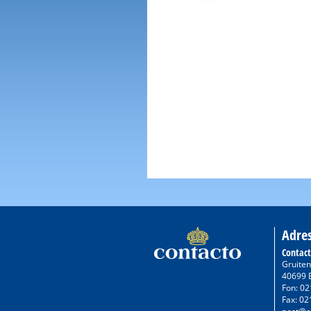
Adre
Contac
Gruiten
40699 
Fon: 02
Fax: 02