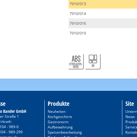
7910/013
7910/014
7910/016
7910/019
sse
Produkte
Site
to Bander GmbH
Neuheiten
Unter
er Straße 1
Kochgeschirre
News
Erkrath
Gastronorm
Produk
104 - 989-0
Aufbewahrung
Servic
104 - 989-299
Speisenbearbeitung
Kontak