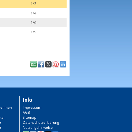
1/3
1/4
1/6
1/9
Info
nehmen
Impressum
AGB
te
Sitemap
e
Datenschutzerklärung
t
Nutzungshinweise