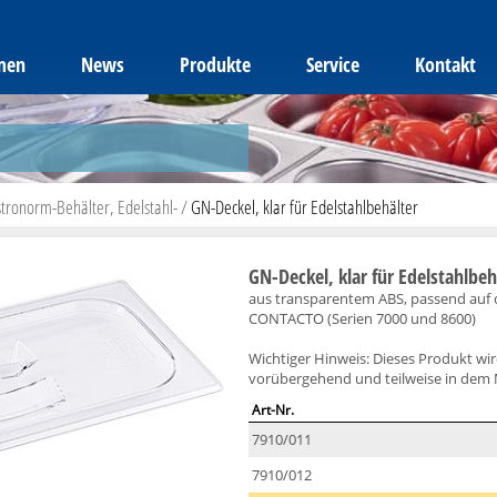
men
News
Produkte
Service
Kontakt
tronorm-Behälter, Edelstahl-
/
GN-Deckel, klar für Edelstahlbehälter
GN-Deckel, klar für Edelstahlbeh
aus transparentem ABS, passend auf d
CONTACTO (Serien 7000 und 8600)
Wichtiger Hinweis: Dieses Produkt wir
vorübergehend und teilweise in dem M
Art-Nr.
7910/011
7910/012