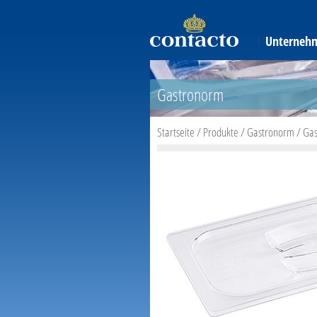
Unterneh
Gastronorm
Startseite
/
Produkte
/
Gastronorm
/
Gas