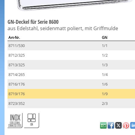
GN-Deckel für Serie 8600
aus Edelstahl, seidenmatt poliert, mit Griffmulde
Art-Nr.
GN
8711/530
1/1
8712/325
1/2
8713/325
1/3
8714/265
1/4
8716/176
1/6
8719/176
1/9
8723/352
2/3