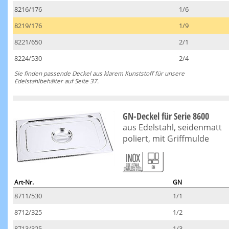
8216/176
1/6
8219/176
1/9
8221/650
2/1
8224/530
2/4
Sie finden passende Deckel aus klarem Kunststoff für unsere
Edelstahlbehälter auf Seite 37.
GN-Deckel für Serie 8600
aus Edelstahl, seidenmatt
poliert, mit Griffmulde
Art-Nr.
GN
8711/530
1/1
8712/325
1/2
8713/325
1/3