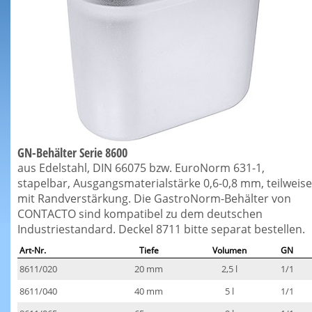
GN-Behälter Serie 8600
aus Edelstahl, DIN 66075 bzw. EuroNorm 631-1,
stapelbar, Ausgangsmaterialstärke 0,6-0,8 mm, teilweise
mit Randverstärkung. Die GastroNorm-Behälter von
CONTACTO sind kompatibel zu dem deutschen
Industriestandard. Deckel 8711 bitte separat bestellen.
Art-Nr.
Tiefe
Volumen
GN
8611/020
20 mm
2,5 l
1/1
8611/040
40 mm
5 l
1/1