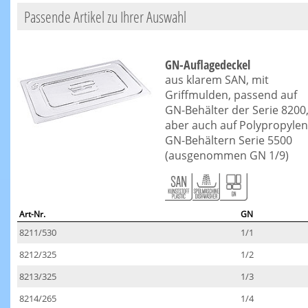
Passende Artikel zu Ihrer Auswahl
GN-Auflagedeckel
aus klarem SAN, mit
Griffmulden, passend auf
GN-Behälter der Serie 8200
aber auch auf Polypropylen
GN-Behältern Serie 5500
(ausgenommen GN 1/9)
Art-Nr.
GN
8211/530
1/1
8212/325
1/2
8213/325
1/3
8214/265
1/4