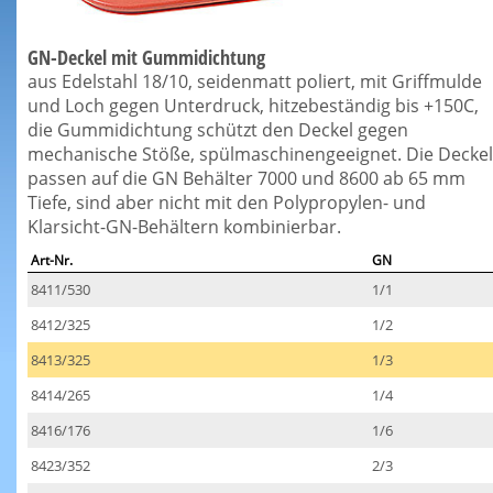
GN-Deckel mit Gummidichtung
aus Edelstahl 18/10, seidenmatt poliert, mit Griffmulde
und Loch gegen Unterdruck, hitzebeständig bis +150C,
die Gummidichtung schützt den Deckel gegen
mechanische Stöße, spülmaschinengeeignet. Die Deckel
passen auf die GN Behälter 7000 und 8600 ab 65 mm
Tiefe, sind aber nicht mit den Polypropylen- und
Klarsicht-GN-Behältern kombinierbar.
Art-Nr.
GN
8411/530
1/1
8412/325
1/2
8413/325
1/3
8414/265
1/4
8416/176
1/6
8423/352
2/3