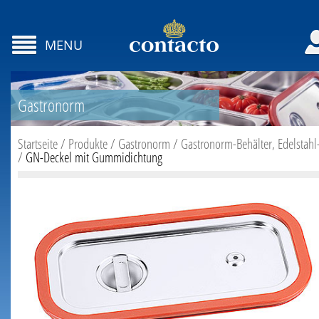
MENU
Gastronorm
Startseite
/
Produkte
/
Gastronorm
/
Gastronorm-Behälter, Edelstahl
/
GN-Deckel mit Gummidichtung