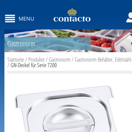
MENU
Gastronorm
Startseite
/
Produkte
/
Gastronorm
/
Gastronorm-Behälter, Edelstahl
/
GN-Deckel für Serie 7200