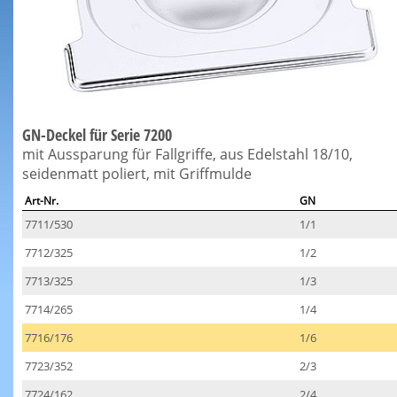
GN-Deckel für Serie 7200
mit Aussparung für Fallgriffe, aus Edelstahl 18/10,
seidenmatt poliert, mit Griffmulde
Art-Nr.
GN
7711/530
1/1
7712/325
1/2
7713/325
1/3
7714/265
1/4
7716/176
1/6
7723/352
2/3
7724/162
2/4