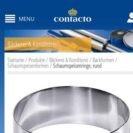
MENU
Bäckerei & Konditorei
Startseite
/
Produkte
/
Bäckerei & Konditorei
/
Backformen
/
Schaumspeisenformen
/
Schaumspeisenringe, rund