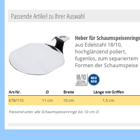
Passende Artikel zu Ihrer Auswahl
Heber für Schaumspeisenring
aus Edelstahl 18/10,
hochglänzend poliert,
fugenlos, zum separiertem
Formen der Schaumspeise
Art-Nr.
∅
Breite
Länge mit Griffen
678/110
11 cm
10 cm
1,5 cm
Passend unter alle Schaumspeisenringe bis 10 cm ∅.