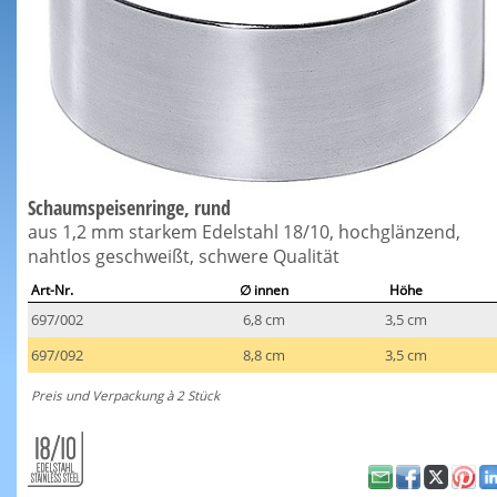
Schaumspeisenringe, rund
aus 1,2 mm starkem Edelstahl 18/10, hochglänzend,
nahtlos geschweißt, schwere Qualität
Art-Nr.
∅ innen
Höhe
697/002
6,8 cm
3,5 cm
697/092
8,8 cm
3,5 cm
Preis und Verpackung à 2 Stück