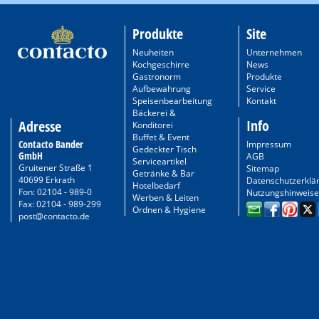
Produkte
Site
Neuheiten
Unternehmen
Kochgeschirre
News
Gastronorm
Produkte
Aufbewahrung
Service
Speisenbearbeitung
Kontakt
Bäckerei &
Info
Adresse
Konditorei
Buffet & Event
Contacto Bander
Impressum
Gedeckter Tisch
GmbH
AGB
Serviceartikel
Gruitener Straße 1
Sitemap
Getränke & Bar
40699 Erkrath
Datenschutzerklä
Hotelbedarf
Fon: 02104 - 989-0
Nutzungshinweise
Werben & Leiten
Fax: 02104 - 989-299
Ordnen & Hygiene
post@contacto.de