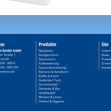
sse
Produkte
Site
to Bander GmbH
Neuheiten
Unter
er Straße 1
Kochgeschirre
News
Erkrath
Gastronorm
Produk
104 - 989-0
Aufbewahrung
Servic
104 - 989-299
Speisenbearbeitung
Kontak
ontacto.de
Bäckerei & Konditorei
Buffet & Event
Gedeckter Tisch
Serviceartikel
Getränke & Bar
Hotelbedarf
Werben & Leiten
Ordnen & Hygiene