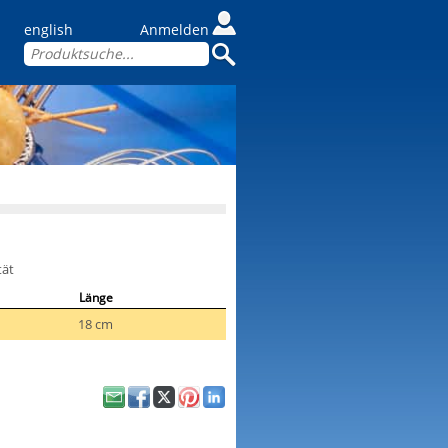
english
Anmelden
tät
Länge
18 cm