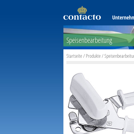
Unterneh
Speisenbearbeitung
Startseite
/
Produkte
/
Speisenbearbeitu