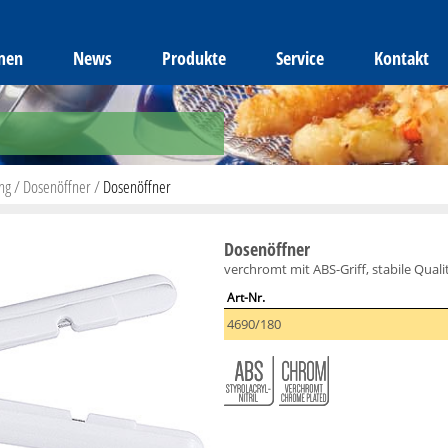
men
News
Produkte
Service
Kontakt
ng
/
Dosenöffner
/
Dosenöffner
Dosenöffner
verchromt mit ABS-Griff, stabile Quali
Art-Nr.
4690/180