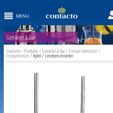
MENU
Getränke & Bar
Startseite
/
Produkte
/
Getränke & Bar
/
Cocktail-Utensilien
/
Cocktailmesser
/
Apfel-/ Limettenschneider