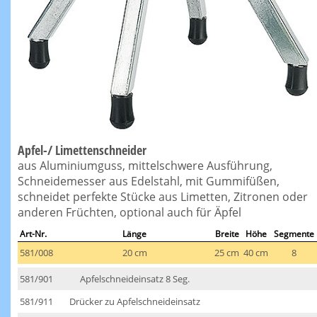
Apfel-/ Limettenschneider
aus Aluminiumguss, mittelschwere Ausführung,
Schneidemesser aus Edelstahl, mit Gummifüßen,
schneidet perfekte Stücke aus Limetten, Zitronen oder
anderen Früchten, optional auch für Äpfel
Art-Nr.
Länge
Breite
Höhe
Segmente
581/008
20 cm
25 cm
40 cm
8
581/901
Apfelschneideinsatz 8 Seg.
581/911
Drücker zu Apfelschneideinsatz