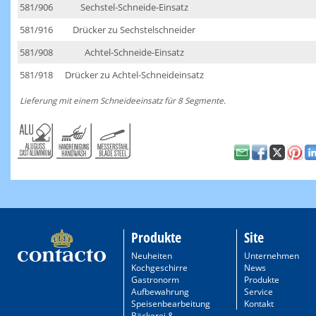
581/906
Sechstel-Schneide-Einsatz
581/916
Drücker zu Sechstelschneider
581/908
Achtel-Schneide-Einsatz
581/918
Drücker zu Achtel-Schneideinsatz
Lieferung mit einem Schneideeinsatz für 8 Segmente.
Produkte
Site
Neuheiten
Unternehmen
Kochgeschirre
News
Gastronorm
Produkte
Aufbewahrung
Service
Speisenbearbeitung
Kontakt
Bäckerei &