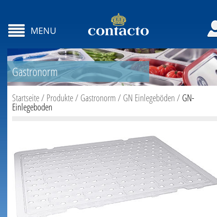
MENU
Gastronorm
Startseite
/
Produkte
/
Gastronorm
/
GN Einlegeböden
/
GN-
Einlegeboden