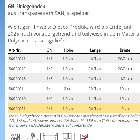
GN-Einlegeboden
aus transparentem SAN, stapelbar
Wichtiger Hinweis: Dieses Produkt wird bis Ende Juni
2026 noch vorübergehend und teilweise in dem Materia
Polycarbonat ausgeliefert.
Art-Nr.
GN
Höhe
Länge
Breite
8002/011
1/1
1,5 cm
46,5 cm
26,5 cm
8002/012
1/2
1,5 cm
26,5 cm
20,5 cm
8002/013
1/3
1,5 cm
26,5 cm
11,5 cm
8002/014
1/4
2 cm
20,5 cm
10 cm
8002/016
1/6
1,5 cm
11,5 cm
10 cm
8002/021
2/1
1,5 cm
56,5 cm
45 cm
Diese Einlegeböden passen in GN-Behälter aus klarem Kunststoff der Größe
1/1, 1/2 und 1/3, sowie anderer GN-Maße bis 150 mm Tiefe. Kombinationen
mit anderen GN-Behältern siehe auf contacto.de.