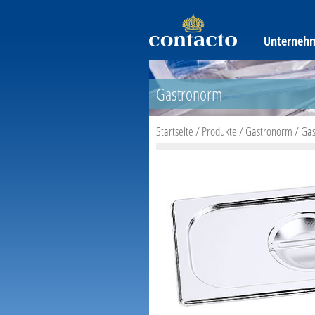
Unterneh
Gastronorm
Startseite
/
Produkte
/
Gastronorm
/
Gas