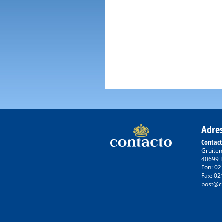
Adre
Contac
Gruiten
40699 
Fon: 02
Fax: 02
post@c