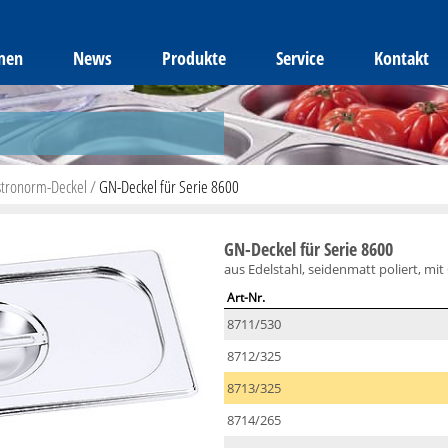
men
News
Produkte
Service
Kontakt
tronorm-Deckel
/
GN-Deckel für Serie 8600
GN-Deckel für Serie 8600
aus Edelstahl, seidenmatt poliert, mit
Art-Nr.
8711/530
8712/325
8713/325
8714/265