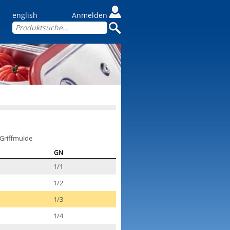
english
Anmelden
 Griffmulde
GN
1/1
1/2
1/3
1/4