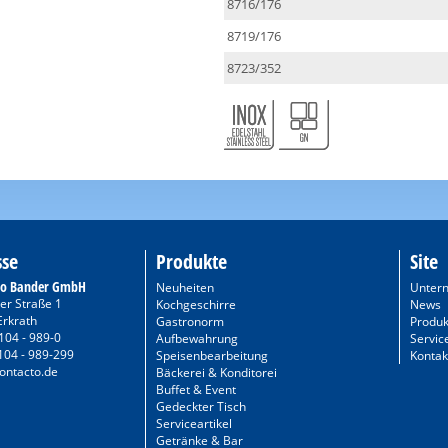
8716/176
8719/176
8723/352
sse
Produkte
Site
to Bander GmbH
Neuheiten
Unter
er Straße 1
Kochgeschirre
News
Erkrath
Gastronorm
Produk
104 - 989-0
Aufbewahrung
Servic
104 - 989-299
Speisenbearbeitung
Kontak
ontacto.de
Bäckerei & Konditorei
Buffet & Event
Gedeckter Tisch
Serviceartikel
Getränke & Bar