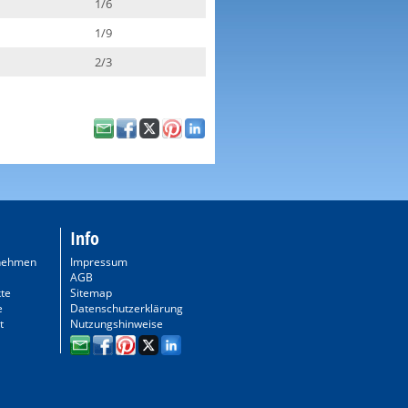
1/6
1/9
2/3
Info
nehmen
Impressum
AGB
te
Sitemap
e
Datenschutzerklärung
t
Nutzungshinweise