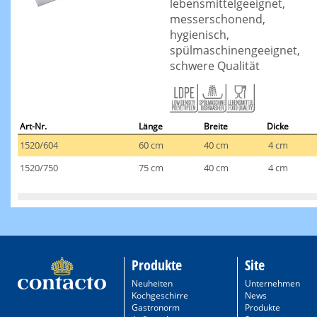
lebensmittelgeeignet,
messerschonend,
hygienisch,
spülmaschinengeeignet,
schwere Qualität
Art-Nr.
Länge
Breite
Dicke
1520/604
60 cm
40 cm
4 cm
1520/750
75 cm
40 cm
4 cm
Produkte
Site
Neuheiten
Unternehmen
Kochgeschirre
News
Gastronorm
Produkte