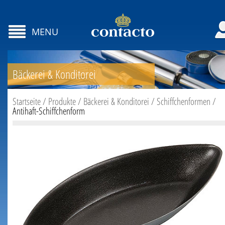
MENU
Bäckerei & Konditorei
Startseite
/
Produkte
/
Bäckerei & Konditorei
/
Schiffchenformen
/
Antihaft-Schiffchenform