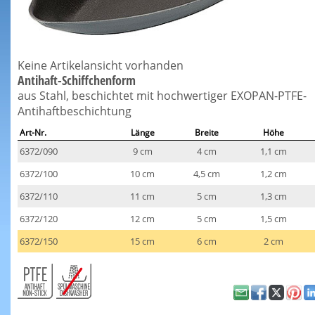
Keine Artikelansicht vorhanden
Antihaft-Schiffchenform
aus Stahl, beschichtet mit hochwertiger EXOPAN-PTFE-
Antihaftbeschichtung
Art-Nr.
Länge
Breite
Höhe
6372/090
9 cm
4 cm
1,1 cm
6372/100
10 cm
4,5 cm
1,2 cm
6372/110
11 cm
5 cm
1,3 cm
6372/120
12 cm
5 cm
1,5 cm
6372/150
15 cm
6 cm
2 cm