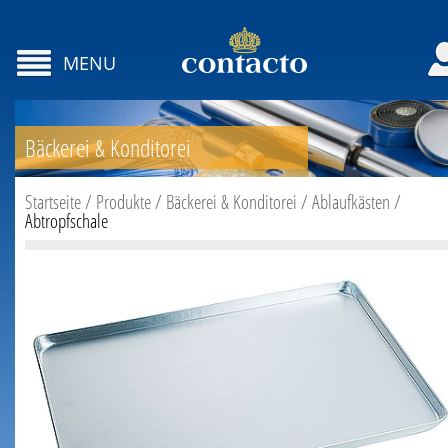
MENU
Bäckerei & Konditorei
Startseite
/
Produkte
/
Bäckerei & Konditorei
/
Ablaufkästen
/
Abtropfschale