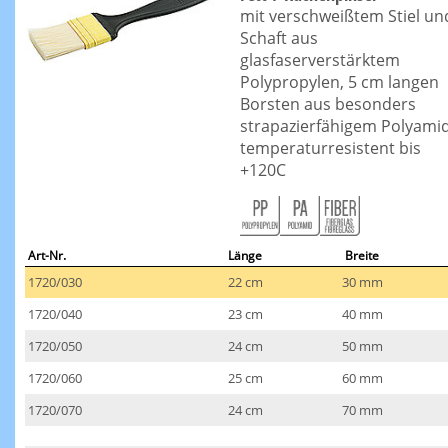
mit verschweißtem Stiel un
Schaft aus
glasfaserverstärktem
Polypropylen, 5 cm langen
Borsten aus besonders
strapazierfähigem Polyamid
temperaturresistent bis
+120C
Art-Nr.
Länge
Breite
1720/030
22 cm
30 mm
1720/040
23 cm
40 mm
1720/050
24 cm
50 mm
1720/060
25 cm
60 mm
1720/070
24 cm
70 mm