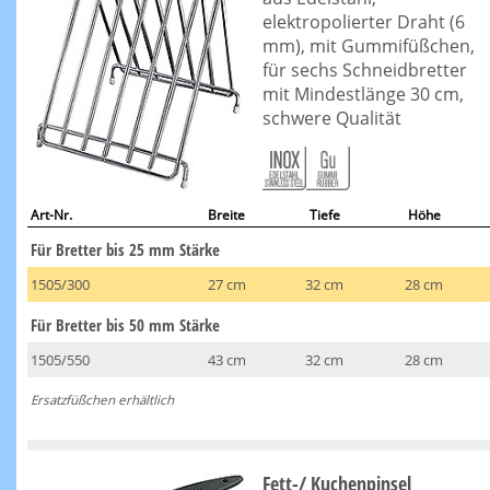
elektropolierter Draht (6
mm), mit Gummifüßchen,
für sechs Schneidbretter
mit Mindestlänge 30 cm,
schwere Qualität
Art-Nr.
Breite
Tiefe
Höhe
Für Bretter bis 25 mm Stärke
1505/300
27 cm
32 cm
28 cm
Für Bretter bis 50 mm Stärke
1505/550
43 cm
32 cm
28 cm
Ersatzfüßchen erhältlich
Fett-/ Kuchenpinsel