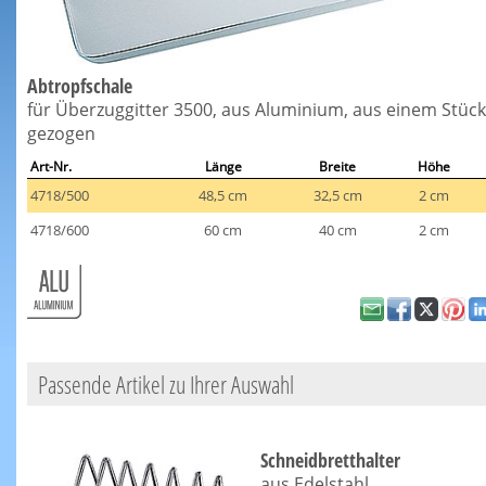
Abtropfschale
für Überzuggitter 3500, aus Aluminium, aus einem Stück
gezogen
Art-Nr.
Länge
Breite
Höhe
4718/500
48,5 cm
32,5 cm
2 cm
4718/600
60 cm
40 cm
2 cm
Passende Artikel zu Ihrer Auswahl
Schneidbretthalter
aus Edelstahl,