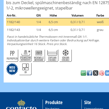
bis zum Deckel, spülmaschinenbeständig nach EN 12875
1/-2, mikrowellengeeignet, stapelbar
Art-Nr.
GN
Höhe
Volumen
Farbe
1182/140
1/4
6,5 cm
0,3 l / 0,7 l
weiß
1182/143
1/4
6,5 cm
0,3 l / 0,7 l
grau
Passt in handelsübliche Thermoboxen mit Innenmaß GN 1/1.
Individualisierbar durch weitere Farben oder Bedruckung auf Anfrage.
Verpackungseinheit 16 Stück. Preis pro Stück.
Produkte
Site
Neuheiten
Unternehmen