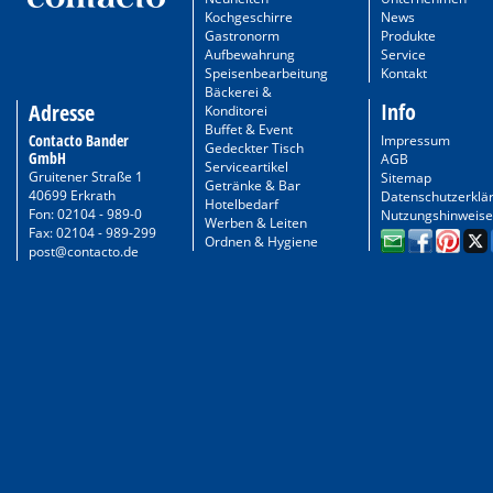
Kochgeschirre
News
Gastronorm
Produkte
Aufbewahrung
Service
Speisenbearbeitung
Kontakt
Bäckerei &
Info
Adresse
Konditorei
Buffet & Event
Contacto Bander
Impressum
Gedeckter Tisch
GmbH
AGB
Serviceartikel
Gruitener Straße 1
Sitemap
Getränke & Bar
40699 Erkrath
Datenschutzerklä
Hotelbedarf
Fon: 02104 - 989-0
Nutzungshinweise
Werben & Leiten
Fax: 02104 - 989-299
Ordnen & Hygiene
post@contacto.de